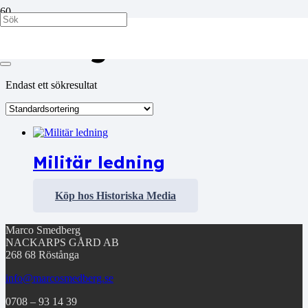
Okategoriserad
Endast ett sökresultat
Militär ledning
Köp hos Historiska Media
Marco Smedberg
NACKARPS GÅRD AB
268 68 Röstånga
info@marcosmedberg.se
0708 – 93 14 39