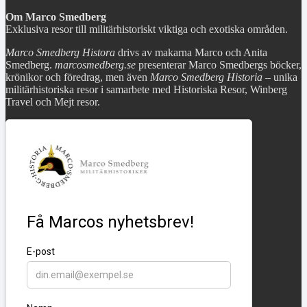
Om Marco Smedberg
Exklusiva resor till militärhistoriskt viktiga och exotiska områden.
Marco Smedberg Histora
drivs av makarna Marco och Anita
Smedberg.
marcosmedberg.se
presenterar Marco Smedbergs böcker,
krönikor och föredrag, men även
Marco Smedberg Historia
– unika
militärhistoriska resor i samarbete med Historiska Resor, Winberg
Travel och Mejt resor.