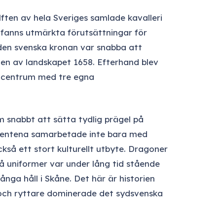
lften av hela Sveriges samlade kavalleri
 fanns utmärkta förutsättningar för
 den svenska kronan var snabba att
gen av landskapet 1658. Efterhand blev
stcentrum med tre egna
 snabbt att sätta tydlig prägel på
mentena samarbetade inte bara med
kså ett stort kulturellt utbyte. Dragoner
blå uniformer var under lång tid stående
ånga håll i Skåne. Det här är historien
och ryttare dominerade det sydsvenska