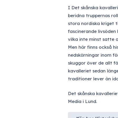
I Det skånska kavaller
beridna truppernas roll 
stora nordiska kriget t
fascinerande livsöden 
vilka inte minst satte 
Men här finns också hi
nedskärningar inom f
skuggor över de allt f
kavalleriet sedan län
traditioner lever än id
Det skånska kavallerie
Media i Lund.