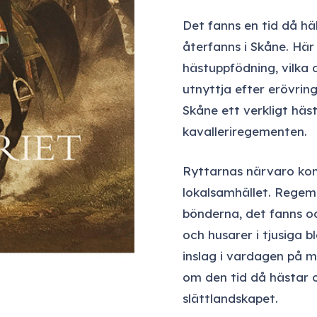
Det fanns en tid då hä
återfanns i Skåne. Här
hästuppfödning, vilka
utnyttja efter erövrin
Skåne ett verkligt hä
kavalleriregementen.
Ryttarnas närvaro kom
lokalsamhället. Rege
bönderna, det fanns oc
och husarer i tjusiga 
inslag i vardagen på m
om den tid då hästar 
slättlandskapet.