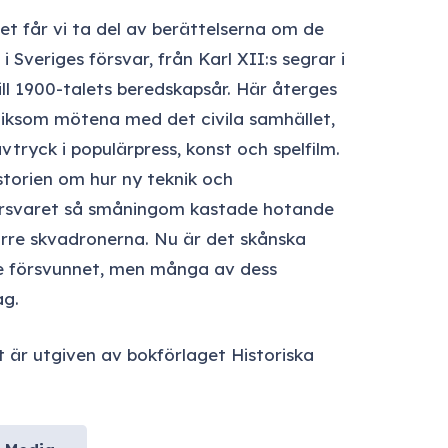
iet får vi ta del av berättelserna om de
i Sveriges försvar, från Karl XII:s segrar i
ill 1900-talets beredskapsår. Här återges
liksom mötena med det civila samhället,
avtryck i populärpress, konst och spelfilm.
storien om hur ny teknik och
örsvaret så småningom kastade hotande
ärre skvadronerna. Nu är det skånska
ge försvunnet, men många av dess
ag.
t
är utgiven av bokförlaget Historiska