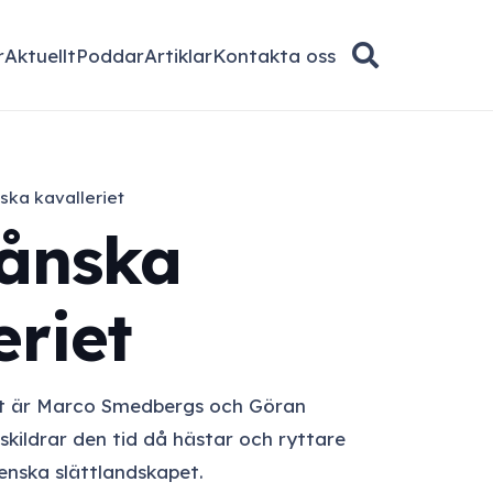
r
Aktuellt
Poddar
Artiklar
Kontakta oss
ska kavalleriet
kånska
eriet
t
är Marco Smedbergs och Göran
kildrar den tid då hästar och ryttare
nska slättlandskapet.