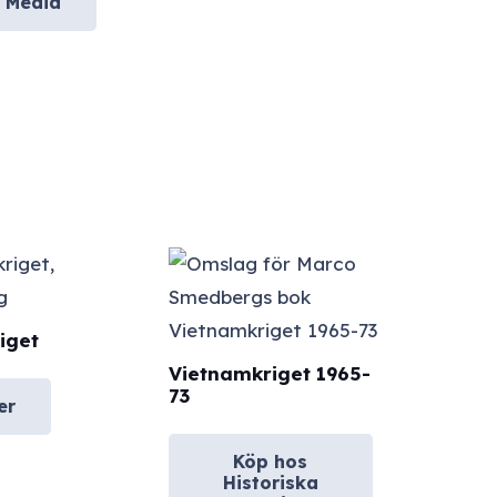
a Media
iget
Vietnamkriget 1965-
73
er
Köp hos
Historiska