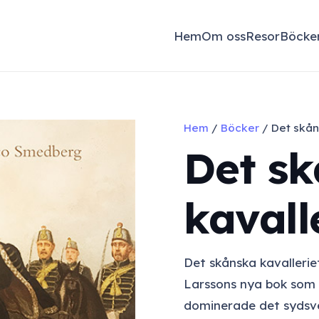
Hem
Om oss
Resor
Böcke
Hem
/
Böcker
/ Det skån
Det s
kavall
Det skånska kavallerie
Larssons nya bok som s
dominerade det sydsve