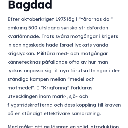
Bagdad
Efter oktoberkriget 1973 låg i ”tårarnas dal”
omkring 500 utslagna syriska stridsfordon
kvarlämnade. Trots svåra motgångar i krigets
inledningsskede hade Israel lyckats vända
krigslyckan. Militära med- och motgångar
kännetecknas påfallande ofta av hur man
lyckas anpassa sig till nya förutsättningar i den
ständiga kampen mellan ”medel och
motmedel”. I ”Krigföring” förklaras
utvecklingen inom mark-, sjö- och
flygstridskrafterna och dess koppling till kraven
på en ständigt effektivare samordning.
Med målet att ge läsaren en solid introduktion