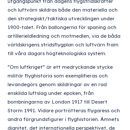
utgångspunkt från dagens flygstridskrafter
och luftvärn skildras både den materiella och
den strategiskt/taktiska utvecklingen under
1900-talet. Från ballongerna för spaning och
artillerieldledning och motmedlen, via de båda
världskrigens stridsflygplan och luftvärn fram
till våra dagars högteknologiska system.
”Om luftkriget” är ett medryckande stycke
militär flyghistoria som exemplifieras och
levandegörs genom skildringar av en rad
enskilda luftslag under epoken, från
bombningarna av London 1917 till Desert
Storm 1991. Vidare porträtteras flygaress och
andra förgrundsfigurer i flyghistorien. Ämnets
dignitet, det internationella perspektivet, de