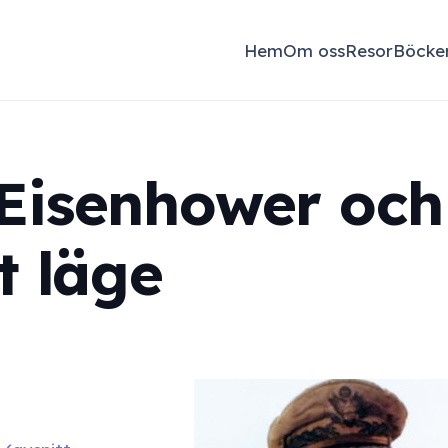
Hem
Om oss
Resor
Böcke
Eisenhower och
t läge