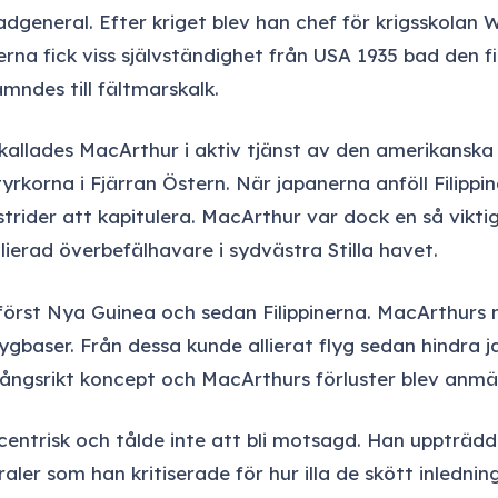
dgeneral. Efter kriget blev han chef för krigsskolan W
rna fick viss självständighet från USA 1935 bad den f
mndes till fältmarskalk.
allades MacArthur i aktiv tjänst av den amerikanska a
yrkorna i Fjärran Östern. När japanerna anföll Filipp
rider att kapitulera. MacArthur var dock en så vikt
lierad överbefälhavare i sydvästra Stilla havet.
örst Nya Guinea och sedan Filippinerna. MacArthurs m
gbaser. Från dessa kunde allierat flyg sedan hindra j
gsrikt koncept och MacArthurs förluster blev anmä
centrisk och tålde inte att bli motsagd. Han uppträd
raler som han kritiserade för hur illa de skött inledn