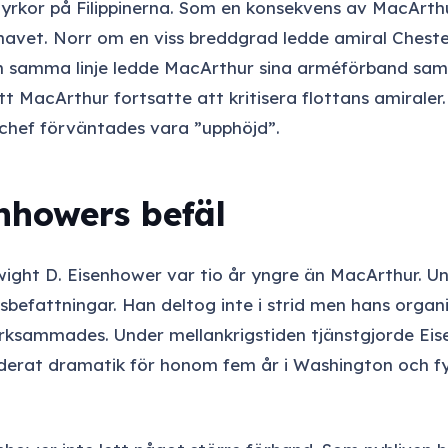
tyrkor på Filippinerna. Som en konsekvens av MacArth
 havet. Norr om en viss breddgrad ledde amiral Chest
 samma linje ledde MacArthur sina arméförband samt u
t MacArthur fortsatte att kritisera flottans amiral
e chef förväntades vara ”upphöjd”.
nhowers befäl
ght D. Eisenhower var tio år yngre än MacArthur. Und
ingsbefattningar. Han deltog inte i strid men hans or
sammades. Under mellankrigstiden tjänstgjorde Eise
rat dramatik för honom fem år i Washington och fyra