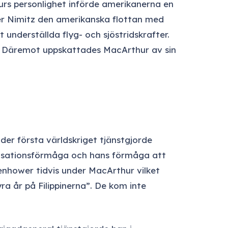
urs personlighet införde amerikanerna en
er Nimitz den amerikanska flottan med
nderställda flyg- och sjöstridskrafter.
er. Däremot uppskattades MacArthur av sin
er första världskriget tjänstgjorde
ganisationsförmåga och hans förmåga att
nhower tidvis under MacArthur vilket
 år på Filippinerna”. De kom inte