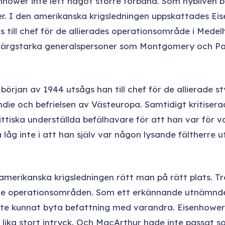
nhower inte lett något större förband. Som nybliven b
r. I den amerikanska krigsledningen uppskattades E
gs till chef för de allierades operationsområde i Mede
a färgstarka generalspersoner som Montgomery och Pa
örjan av 1944 utsågs han till chef för de allierade s
ie och befrielsen av Västeuropa. Samtidigt kritisera
tiska underställda befälhavare för att han var för vag
låg inte i att han själv var någon lysande fältherre 
merikanska krigsledningen rätt man på rätt plats. Tr
ive operationsområden. Som ett erkännande utnämndes 
e kunnat byta befattning med varandra. Eisenhower ha
t lika stort intryck. Och MacArthur hade inte passat s