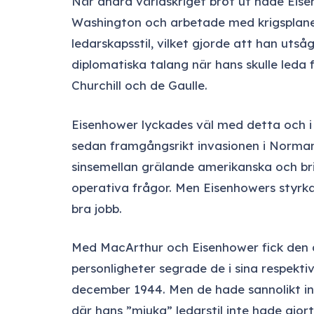
När andra världskriget bröt ut hade Eise
Washington och arbetade med krigsplane
ledarskapsstil, vilket gjorde att han utså
diplomatiska talang när hans skulle led
Churchill och de Gaulle.
Eisenhower lyckades väl med detta och i b
sedan framgångsrikt invasionen i Normand
sinsemellan grälande amerikanska och brit
operativa frågor. Men Eisenhowers styrka 
bra jobb.
Med MacArthur och Eisenhower fick den a
personligheter segrade de i sina respekt
december 1944. Men de hade sannolikt int
där hans ”mjuka” ledarstil inte hade gjor