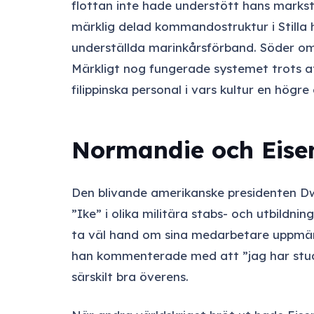
flottan inte hade understött hans marks
märklig delad kommandostruktur i Stilla
underställda marinkårsförband. Söder om
Märkligt nog fungerade systemet trots at
filippinska personal i vars kultur en högr
Normandie och Eise
Den blivande amerikanske presidenten Dwi
”Ike” i olika militära stabs- och utbildn
ta väl hand om sina medarbetare uppmärk
han kommenterade med att ”jag har stude
särskilt bra överens.