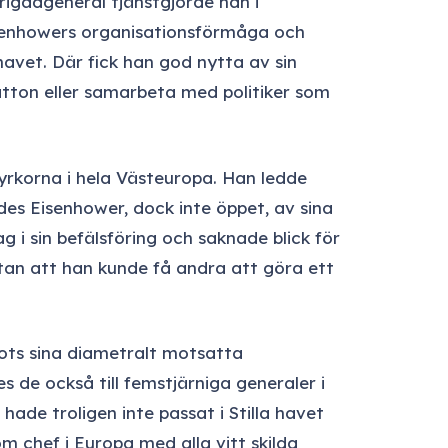
rigadgeneral tjänstgjorde han i
isenhowers organisationsförmåga och
lhavet. Där fick han god nytta av sin
tton eller samarbeta med politiker som
tyrkorna i hela Västeuropa. Han ledde
des Eisenhower, dock inte öppet, av sina
 i sin befälsföring och saknade blick för
utan att han kunde få andra att göra ett
ots sina diametralt motsatta
de också till femstjärniga generaler i
de troligen inte passat i Stilla havet
om chef i Europa med alla vitt skilda