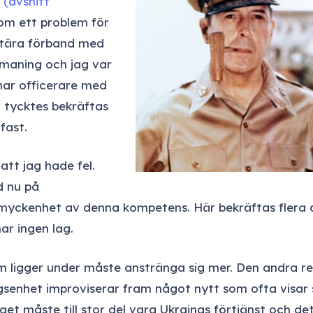
 (avsnitt
om ett problem för
litära förband med
utmaning och jag var
knar officerare med
t tycktes bekräftas
fast.
att jag hade fel.
d nu på
yckenhet av denna kompetens. Här bekräftas flera av
ar ingen lag
.
m ligger under måste anstränga sig mer. Den andra r
senhet improviserar fram något nytt som ofta visar s
iget måste till stor del vara Ukrainas förtjänst och det