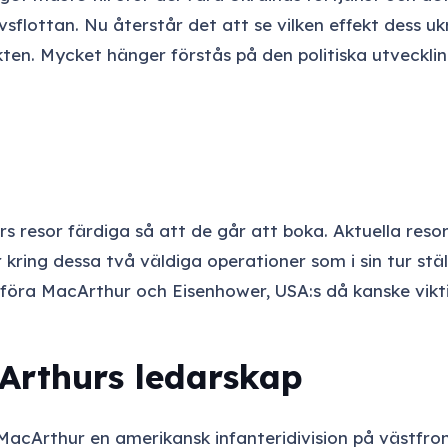
sflottan. Nu återstår det att se vilken effekt dess 
kten. Mycket hänger förstås på den politiska utveckli
s resor färdiga så att de går att boka. Aktuella reso
 kring dessa två väldiga operationer som i sin tur stä
öra MacArthur och Eisenhower, USA:s då kanske vikti
cArthurs ledarskap
acArthur en amerikansk infanteridivision på västfronte