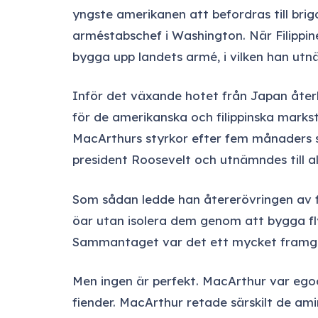
yngste amerikanen att befordras till briga
arméstabschef i Washington. När Filippine
bygga upp landets armé, i vilken han utnä
Inför det växande hotet från Japan återk
för de amerikanska och filippinska markst
MacArthurs styrkor efter fem månaders st
president Roosevelt och utnämndes till al
Som sådan ledde han återerövringen av f
öar utan isolera dem genom att bygga fly
Sammantaget var det ett mycket framgån
Men ingen är perfekt. MacArthur var ego
fiender. MacArthur retade särskilt de ami