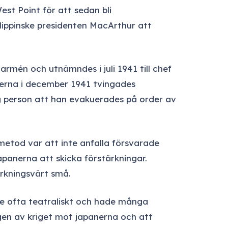
est Point för att sedan bli
ilippinske presidenten MacArthur att
rmén och utnämndes i juli 1941 till chef
inerna i december 1941 tvingades
ig person att han evakuerades på order av
etod var att inte anfalla försvarade
apanerna att skicka förstärkningar.
rkningsvärt små.
de ofta teatraliskt och hade många
ingen av kriget mot japanerna och att