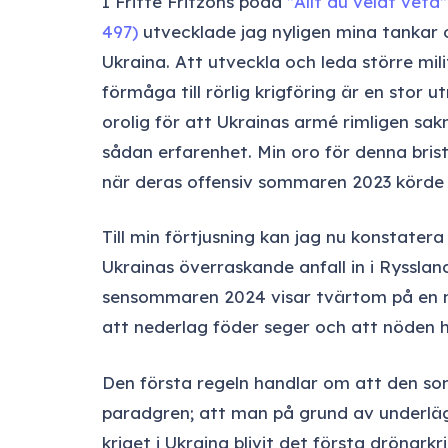
I Fritte Fritzons podd
”Allt du velat veta”
497)
utvecklade jag nyligen mina tankar 
Ukraina. Att utveckla och leda större mi
förmåga till rörlig krigföring är en stor 
orolig för att Ukrainas armé rimligen sa
sådan erfarenhet. Min oro för denna bris
när deras offensiv sommaren 2023 körde 
Till min förtjusning kan jag nu konstatera 
Ukrainas överraskande anfall in i Rysslan
sensommaren 2024 visar tvärtom på en m
att
nederlag föder seger
och att
nöden h
Den första regeln handlar om att den so
paradgren; att man på grund av underläg
kriget i Ukraina blivit det första drönarkr