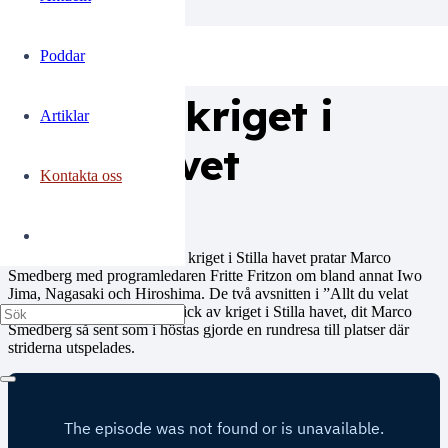
Aktuellt
Aktuellt
Poddar
Aktuellt
Poddar
Aktuellt
Aktuellt
Aktuellt
Aktuellt
Aktuellt
Aktuellt
Aktuellt
Krönika
Krönika
Krönika
Del 2 i Allt du velat
Poddar
veta om kriget i
Artiklar
Stilla havet
Kontakta oss
I andra delen av podden om kriget i Stilla havet pratar Marco
Smedberg med programledaren Fritte Fritzon om bland annat Iwo
Jima, Nagasaki och Hiroshima. De två avsnitten i ”Allt du velat
veta” ger en initierad överblick av kriget i Stilla havet, dit Marco
Smedberg så sent som i höstas gjorde en rundresa till platser där
striderna utspelades.