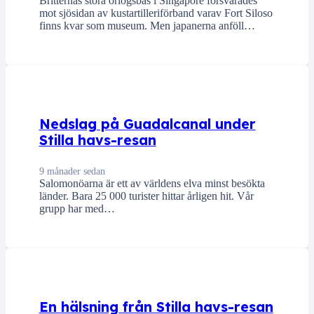
Britternas stora örlogsbas i Singapore försvarades
mot sjösidan av kustartilleriförband varav Fort Siloso
finns kvar som museum. Men japanerna anföll…
Nedslag på Guadalcanal under
Stilla havs-resan
9 månader sedan
Salomonöarna är ett av världens elva minst besökta
länder. Bara 25 000 turister hittar årligen hit. Vår
grupp har med…
En hälsning från Stilla havs-resan