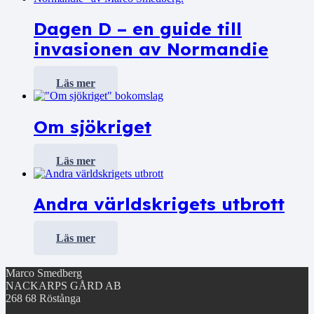
Dagen D – en guide till
invasionen av Normandie
Läs mer
Om sjökriget
Läs mer
Andra världskrigets utbrott
Läs mer
Marco Smedberg
NACKARPS GÅRD AB
268 68 Röstånga