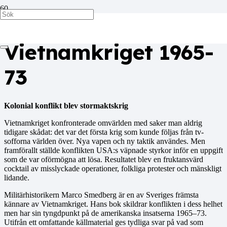
Hem
/
Böcker
/ Vietnamkriget 1965-73
Vietnamkriget 1965-
73
Kolonial konflikt blev stormaktskrig
Vietnamkriget konfronterade omvärlden med saker man aldrig
tidigare skådat: det var det första krig som kunde följas från tv-
sofforna världen över. Nya vapen och ny taktik användes. Men
framförallt ställde konflikten USA:s väpnade styrkor inför en uppgift
som de var oförmögna att lösa. Resultatet blev en fruktansvärd
cocktail av misslyckade operationer, folkliga protester och mänskligt
lidande.
Militärhistorikern Marco Smedberg är en av Sveriges främsta
kännare av Vietnamkriget. Hans bok skildrar konflikten i dess helhet
men har sin tyngdpunkt på de amerikanska insatserna 1965–73.
Utifrån ett omfattande källmaterial ges tydliga svar på vad som